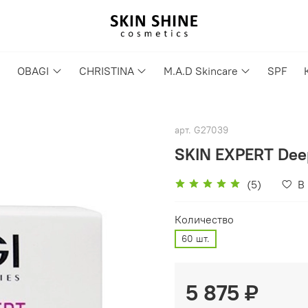
OBAGI
CHRISTINA
M.A.D Skincare
SPF
арт.
G27039
SKIN EXPERT Deep
(5)
В
Количество
60 шт.
5 875 ₽