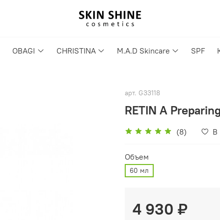
OBAGI
CHRISTINA
M.A.D Skincare
SPF
арт.
G33118
RETIN A Preparing
(8)
В
Объем
60 мл
4 930 ₽