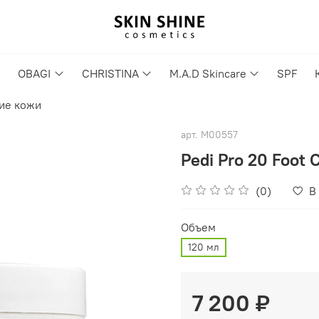
OBAGI
CHRISTINA
M.A.D Skincare
SPF
ие кожи
арт.
M00557
Pedi Pro 20 Foot
(0)
В
Объем
120 мл
7 200 ₽