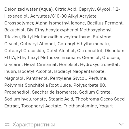
Deionized water (Aqua), Citric Acid, Caprylyl Glycol, 1,2-
Hexanediol, Acrylates/C10-30 Alkyl Acrylate
Crosspolymer, Alpha-Isomethyl Ionone, Bacillus Ferment,
Bakuchiol, Bis-Ethylhexyloxyphenol Methoxyphenyl
Triazine, Butyl Methoxydibenzoylmethane, Butylene
Glycol, Cetearyl Alcohol, Cetearyl Ethylhexanoate,
Cetearyl Glucoside, Cetyl Alcohol, Citronnellol, Disodium
EDTA, Ethylhexyl Methoxycinnamate, Geraniol, Glucose,
Glycerin, Hexyl Cinnamal, Honokiol, Hydroxycitronellal,
Inulin, Isocetyl Alcohol, Isodecyl Neopentanoate,
Magnolol, Panthenol, Pentylene Glycol, Perfume,
Polymnia Sonchifolia Root Juice, Polysorbate 80,
Propanediol, Saccharide Isomerate, Sodium Citrate,
Sodium hyaluronate, Stearic Acid, Theobroma Cacao Seed
Extract, Tocopheryl Acetate, Triethanolamine, Yogurt
Характеристики