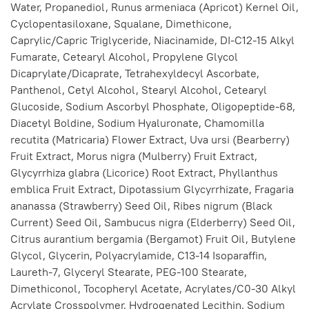
Water, Propanediol, Runus armeniaca (Apricot) Kernel Oil,
Cyclopentasiloxane, Squalane, Dimethicone,
Caprylic/Capric Triglyceride, Niacinamide, DI-C12-15 Alkyl
Fumarate, Cetearyl Alcohol, Propylene Glycol
Dicaprylate/Dicaprate, Tetrahexyldecyl Ascorbate,
Panthenol, Cetyl Alcohol, Stearyl Alcohol, Cetearyl
Glucoside, Sodium Ascorbyl Phosphate, Oligopeptide-68,
Diacetyl Boldine, Sodium Hyaluronate, Chamomilla
recutita (Matricaria) Flower Extract, Uva ursi (Bearberry)
Fruit Extract, Morus nigra (Mulberry) Fruit Extract,
Glycyrrhiza glabra (Licorice) Root Extract, Phyllanthus
emblica Fruit Extract, Dipotassium Glycyrrhizate, Fragaria
ananassa (Strawberry) Seed Oil, Ribes nigrum (Black
Current) Seed Oil, Sambucus nigra (Elderberry) Seed Oil,
Citrus aurantium bergamia (Bergamot) Fruit Oil, Butylene
Glycol, Glycerin, Polyacrylamide, C13-14 Isoparaffin,
Laureth-7, Glyceryl Stearate, PEG-100 Stearate,
Dimethiconol, Tocopheryl Acetate, Acrylates/C0-30 Alkyl
Acrylate Crosspolymer, Hydrogenated Lecithin, Sodium