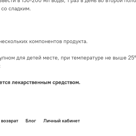
ести в 150-200 мл воды, 1 раз в день во второй пол
 со сладким.
нескольких компонентов продукта.
упном для детей месте, при температуре не выше 25°
:
яется лекарственным средством.
 возврат
Блог
Личный кабинет