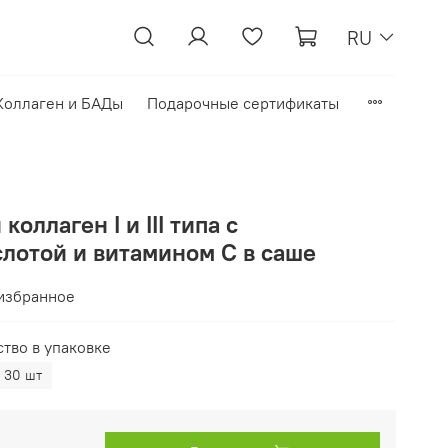
RU
Коллаген и БАДы
Подарочные сертификаты
оллаген I и III типа с
слотой и витамином С в саше
избранное
тво в упаковке
30 шт