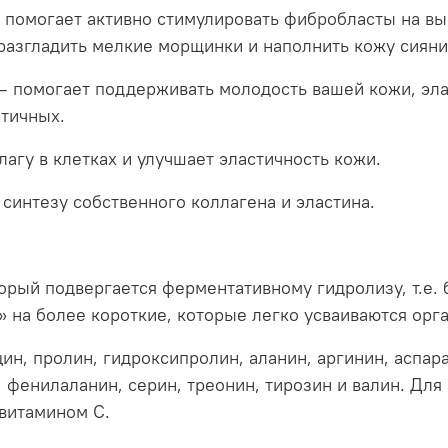
й помогает активно стимулировать фибробласты на вы
 разгладить мелкие морщинки и наполнить кожу сияни
па – помогает поддерживать молодость вашей кожи, эл
атичных.
лагу в клетках и улучшает эластичность кожи.
 синтезу собственного коллагена и эластина.
торый подвергается ферментативному гидролизу, т.е.
 на более короткие, которые легко усваиваются орг
цин, пролин, гидроксипролин, аланин, аргинин, аспар
, фенилаланин, серин, треонин, тирозин и валин. Дл
витамином С.