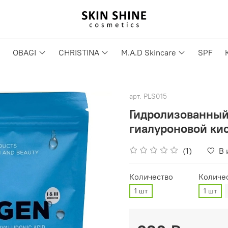
OBAGI
CHRISTINA
M.A.D Skincare
SPF
арт.
PLS015
Гидролизованный к
гиалуроновой ки
(1)
В 
Количество
Количес
1 шт
1 шт