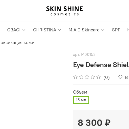
OBAGI
CHRISTINA
M.A.D Skincare
SPF
оксикация кожи
арт.
M00153
Eye Defense Shie
(0)
В
Объем
15 мл
8 300 ₽