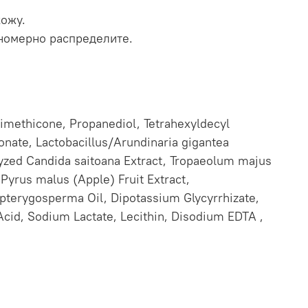
ожу.
номерно распределите.
imethicone, Propanediol, Tetrahexyldecyl
nate, Lactobacillus/Arundinaria gigantea
lyzed Candida saitoana Extract, Tropaeolum majus
Pyrus malus (Apple) Fruit Extract,
a pterygosperma Oil, Dipotassium Glycyrrhizate,
 Acid, Sodium Lactate, Lecithin, Disodium EDTA ,