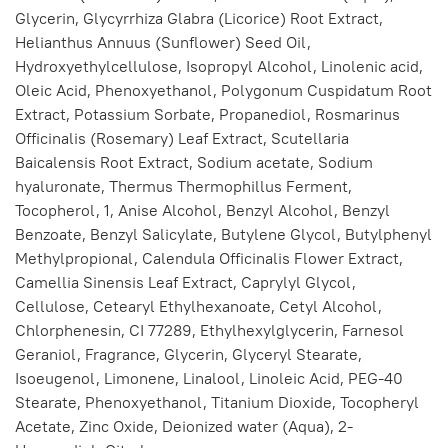
Glycerin, Glycyrrhiza Glabra (Licorice) Root Extract,
Helianthus Annuus (Sunflower) Seed Oil,
Hydroxyethylcellulose, Isopropyl Alcohol, Linolenic acid,
Oleic Acid, Phenoxyethanol, Polygonum Cuspidatum Root
Extract, Potassium Sorbate, Propanediol, Rosmarinus
Officinalis (Rosemary) Leaf Extract, Scutellaria
Baicalensis Root Extract, Sodium acetate, Sodium
hyaluronate, Thermus Thermophillus Ferment,
Tocopherol, 1, Anise Alcohol, Benzyl Alcohol, Benzyl
Benzoate, Benzyl Salicylate, Butylene Glycol, Butylphenyl
Methylpropional, Calendula Officinalis Flower Extract,
Camellia Sinensis Leaf Extract, Caprylyl Glycol,
Cellulose, Cetearyl Ethylhexanoate, Cetyl Alcohol,
Chlorphenesin, CI 77289, Ethylhexylglycerin, Farnesol
Geraniol, Fragrance, Glycerin, Glyceryl Stearate,
Isoeugenol, Limonene, Linalool, Linoleic Acid, PEG-40
Stearate, Phenoxyethanol, Titanium Dioxide, Tocopheryl
Acetate, Zinc Oxide, Deionized water (Aqua), 2-