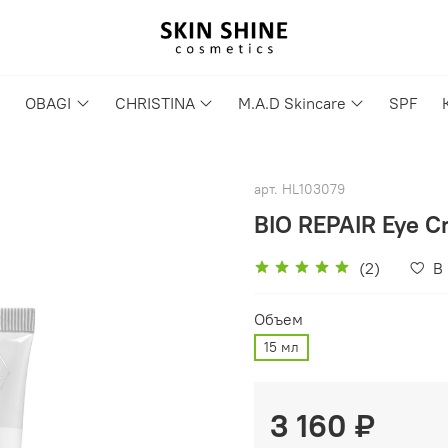
OBAGI
CHRISTINA
M.A.D Skincare
SPF
арт.
HL103079
BIO REPAIR Eye C
(2)
В
Объем
15 мл
3 160 ₽